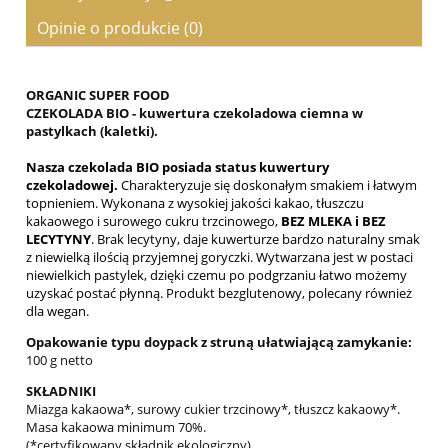
Cena nie zawiera ewentualnych kosztów płatności
Opinie o produkcie (0)
ORGANIC SUPER FOOD
CZEKOLADA BIO - kuwertura czekoladowa ciemna w
pastylkach (kaletki).
Nasza czekolada BIO posiada status kuwertury
czekoladowej.
Charakteryzuje się doskonałym smakiem i łatwym
topnieniem. Wykonana z wysokiej jakości kakao, tłuszczu
kakaowego i surowego cukru trzcinowego,
BEZ MLEKA i BEZ
LECYTYNY
. Brak lecytyny, daje kuwerturze bardzo naturalny smak
z niewielką ilością przyjemnej goryczki. Wytwarzana jest w postaci
niewielkich pastylek, dzięki czemu po podgrzaniu łatwo możemy
uzyskać postać płynną. Produkt bezglutenowy, polecany również
dla wegan.
Opakowanie typu doypack z struną ułatwiającą zamykanie:
100 g netto
SKŁADNIKI
Miazga kakaowa*, surowy cukier trzcinowy*, tłuszcz kakaowy*.
Masa kakaowa minimum 70%.
(*certyfikowany składnik ekologiczny)