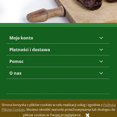
Moje konto
Płatności i dostawa
Pomoc
O nas
Sklep firmowy
OrganicHouse - producent żywności BIO
Strona korzysta z plików cookies w celu realizacji usług i zgodnie z
Polityką
| Projekt i utrzymanie:
Todo Design
|
Plików Cookies
. Możesz określić warunki przechowywania lub dostępu do
plików cookies w Twojej przeglądarce.