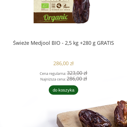
h z
Świeże Medjool BIO - 2,5 kg +280 g GRATIS
CH
286,00 zł
323,00 zł
Cena regularna:
286,00 zł
Najniższa cena:
do koszyka