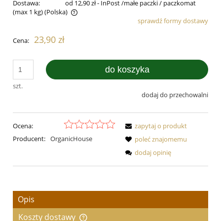
Dostawa:
od 12,90 zł
- InPost /małe paczki / paczkomat
(max 1 kg)
(Polska)
sprawdź formy dostawy
Cena nie zawiera ewentualnych kosztów płatności
23,90 zł
Cena:
do koszyka
szt.
dodaj do przechowalni
Ocena:
zapytaj o produkt
Producent:
OrganicHouse
poleć znajomemu
dodaj opinię
Opis
Koszty dostawy