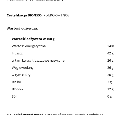
Certyfikacja BIO/EKO:
PL-EKO-07-17903
Wartość odżywcza:
Wartość odżywcza w 100 g
Wartość energetyczna
2401 
Tłuszcz
42 g
w tym kwasy tłuszczowe nasycone
26 g
Węglowodany
36 g
w tym cukry
30 g
Białko
7 g
Błonnik
12 g
Sól
0 g
Najlepiej spożyć przed
: Data na górze opakowania. Średnio 16