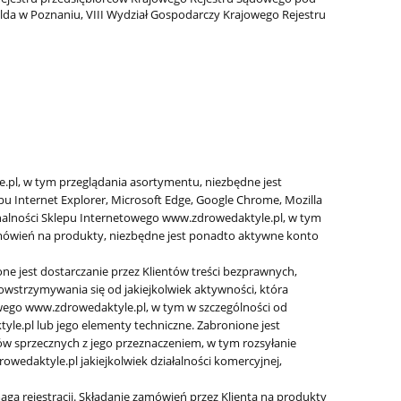
a w Poznaniu, VIII Wydział Gospodarczy Krajowego Rejestru
pl, w tym przeglądania asortymentu, niezbędne jest
120
BIOallô – grzyby boczniak w
pu Internet Explorer, Microsoft Edge, Google Chrome, Mozilla
zalewie z żurawiną MARYNATA
cjonalności Sklepu Internetowego www.zdrowedaktyle.pl, w tym
zamówień na produkty, niezbędne jest ponadto aktywne konto
11,90 zł
e jest dostarczanie przez Klientów treści bezprawnych,
21,90 zł
Cena regularna:
owstrzymywania się od jakiejkolwiek aktywności, która
21,90 zł
Najniższa cena:
ego www.zdrowedaktyle.pl, w tym w szczególności od
le.pl lub jego elementy techniczne. Zabronione jest
do koszyka
 sprzecznych z jego przeznaczeniem, w tym rozsyłanie
edaktyle.pl jakiejkolwiek działalności komercyjnej,
a rejestracji. Składanie zamówień przez Klienta na produkty