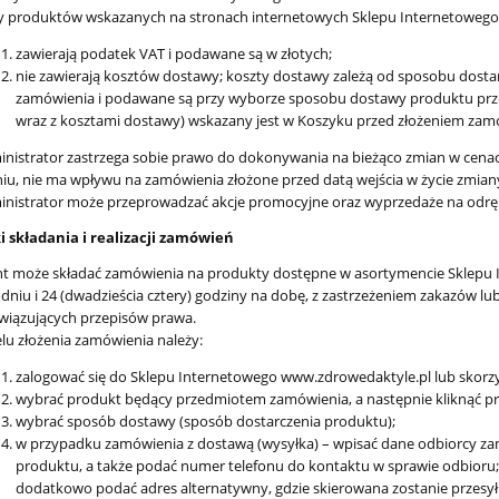
y produktów wskazanych na stronach internetowych Sklepu Internetowego
zawierają podatek VAT i podawane są w złotych;
nie zawierają kosztów dostawy; koszty dostawy zależą od sposobu dostarc
zamówienia i podawane są przy wyborze sposobu dostawy produktu przez
wraz z kosztami dostawy) wskazany jest w Koszyku przed złożeniem zamó
nistrator zastrzega sobie prawo do dokonywania na bieżąco zmian w ce
iu, nie ma wpływu na zamówienia złożone przed datą wejścia w życie zmian
nistrator może przeprowadzać akcje promocyjne oraz wyprzedaże na odrę
 składania i realizacji zamówień
nt może składać zamówienia na produkty dostępne w asortymencie Sklepu 
dniu i 24 (dwadzieścia cztery) godziny na dobę, z zastrzeżeniem zakazów l
wiązujących przepisów prawa.
lu złożenia zamówienia należy:
zalogować się do Sklepu Internetowego www.zdrowedaktyle.pl lub skorzys
wybrać produkt będący przedmiotem zamówienia, a następnie kliknąć prz
wybrać sposób dostawy (sposób dostarczenia produktu);
w przypadku zamówienia z dostawą (wysyłka) – wpisać dane odbiorcy za
produktu, a także podać numer telefonu do kontaktu w sprawie odbior
dodatkowo podać adres alternatywny, gdzie skierowana zostanie przesyłka,