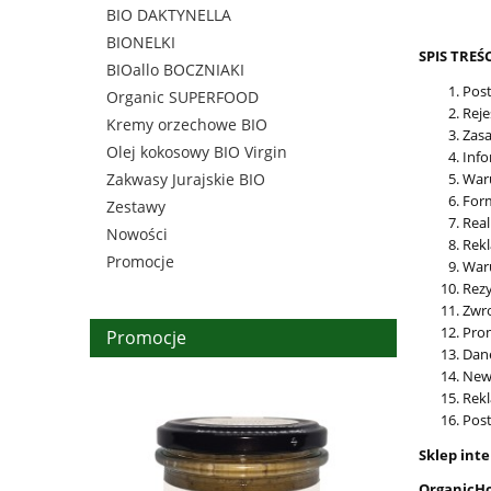
BIO DAKTYNELLA
BIONELKI
SPIS TREŚC
BIOallo BOCZNIAKI
Pos
Organic SUPERFOOD
Reje
Kremy orzechowe BIO
Zasa
Olej kokosowy BIO Virgin
Info
Waru
Zakwasy Jurajskie BIO
Form
Zestawy
Real
Nowości
Rek
Promocje
Waru
Rezy
Zwro
Pro
Promocje
Dan
News
Rek
Pos
Sklep int
OrganicHou