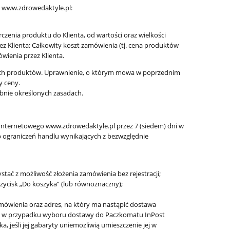
 www.zdrowedaktyle.pl:
zenia produktu do Klienta, od wartości oraz wielkości
 Klienta; Całkowity koszt zamówienia (tj. cena produktów
wienia przez Klienta.
nach produktów. Uprawnienie, o którym mowa w poprzednim
y ceny.
bnie określonych zasadach.
Internetowego www.zdrowedaktyle.pl przez 7 (siedem) dni w
ub ograniczeń handlu wynikających z bezwzględnie
tać z możliwość złożenia zamówienia bez rejestracji;
ycisk „Do koszyka” (lub równoznaczny);
mówienia oraz adres, na który ma nastąpić dostawa
u; w przypadku wyboru dostawy do Paczkomatu InPost
 jeśli jej gabaryty uniemożliwią umieszczenie jej w