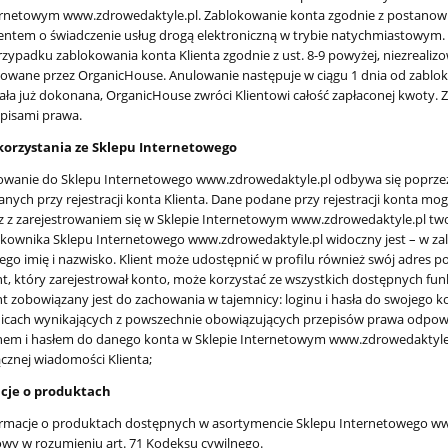
ernetowym www.zdrowedaktyle.pl. Zablokowanie konta zgodnie z postanow
ientem o świadczenie usług drogą elektroniczną w trybie natychmiastowym.
zypadku zablokowania konta Klienta zgodnie z ust. 8-9 powyżej, niezrealiz
owane przez OrganicHouse. Anulowanie następuje w ciągu 1 dnia od zablok
ała już dokonana, OrganicHouse zwróci Klientowi całość zapłaconej kwoty.
pisami prawa.
 korzystania ze Sklepu Internetowego
wanie do Sklepu Internetowego www.zdrowedaktyle.pl odbywa się poprzez 
nych przy rejestracji konta Klienta. Dane podane przy rejestracji konta mo
 z zarejestrowaniem się w Sklepie Internetowym www.zdrowedaktyle.pl tworzo
kownika Sklepu Internetowego www.zdrowedaktyle.pl widoczny jest – w zale
jego imię i nazwisko. Klient może udostępnić w profilu również swój adres po
nt, który zarejestrował konto, może korzystać ze wszystkich dostępnych f
nt zobowiązany jest do zachowania w tajemnicy: loginu i hasła do swojego
icach wynikających z powszechnie obowiązujących przepisów prawa odpowie
nem i hasłem do danego konta w Sklepie Internetowym www.zdrowedaktyle.pl
cznej wiadomości Klienta;
acje o produktach
rmacje o produktach dostępnych w asortymencie Sklepu Internetowego ww
y w rozumieniu art. 71 Kodeksu cywilnego.