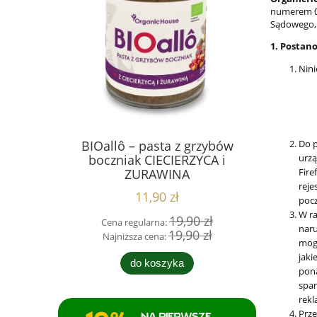
numerem 00
Sądowego, 
1. Postan
Nini
Do p
,5 kg +280
BIOallô – pasta z grzybów
Świeże da
urzą
boczniak CIECIERZYCA i
Fire
ZURAWINA
reje
11,90 zł
pocz
W ra
0 zł
19,90 zł
Cena regularna:
Cen
naru
0 zł
19,90 zł
Najniższa cena:
Naj
mogł
jaki
do koszyka
pona
spam
rekl
Prze