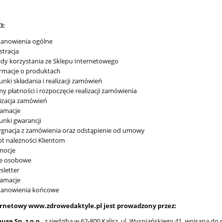
I:
tanowienia ogólne
stracja
dy korzystania ze Sklepu Internetowego
rmacje o produktach
nki składania i realizacji zamówień
y płatności i rozpoczęcie realizacji zamówienia
izacja zamówień
lamacje
nki gwarancji
gnacja z zamówienia oraz odstąpienie od umowy
t należności Klientom
mocje
e osobowe
letter
lamacje
tanowienia końcowe
ernetowy www.zdrowedaktyle.pl
jest prowadzony przez:
se Sp. z o.o.
, z siedzibą w 62-800 Kalisz, ul. Wyspiańskiego 41, wpisaną 