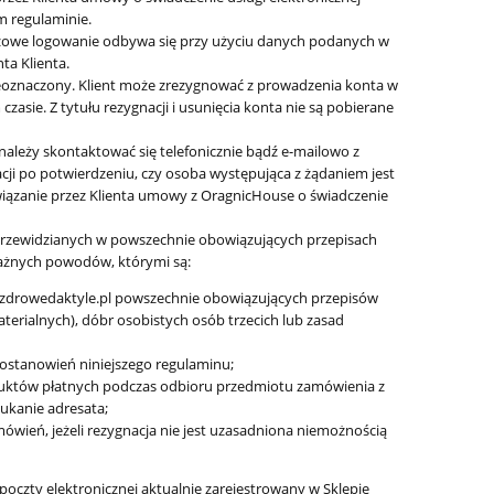
m regulaminie.
azowe logowanie odbywa się przy użyciu danych podanych w
ta Klienta.
nieoznaczony. Klient może zrezygnować z prowadzenia konta w
asie. Z tytułu rezygnacji i usunięcia konta nie są pobierane
ależy skontaktować się telefonicznie bądź e-mailowo z
acji po potwierdzeniu, czy osoba występująca z żądaniem jest
wiązanie przez Klienta umowy z OragnicHouse o świadczenie
przewidzianych w powszechnie obowiązujących przepisach
ważnych powodów, którymi są:
w.zdrowedaktyle.pl powszechnie obowiązujących przepisów
terialnych), dóbr osobistych osób trzecich lub zasad
postanowień niniejszego regulaminu;
oduktów płatnych podczas odbioru przedmiotu zamówienia z
ukanie adresata;
mówień, jeżeli rezygnacja nie jest uzasadniona niemożnością
oczty elektronicznej aktualnie zarejestrowany w Sklepie