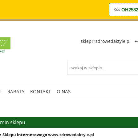
OH2582
Kod:
sklep@zdrowedaktyle.pl
+
I
RABATY
KONTAKT
O NAS
min sklepu
n Sklepu Internetowego
www.zdrowedaktyle.pl