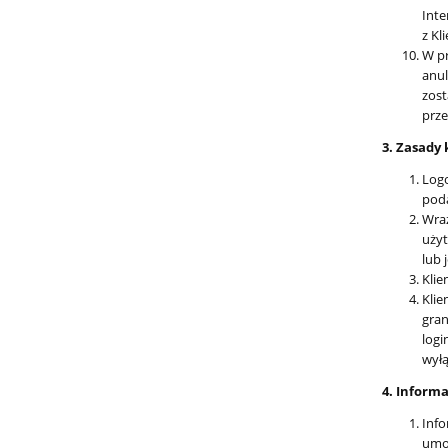
Int
z Kl
W pr
anul
zost
prze
3. Zasady
Logo
poda
Wraz
użyt
lub 
Klie
Klie
gran
logi
wyłą
4. Inform
Info
umow