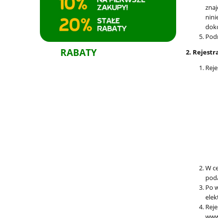
znaj
nini
doko
Podm
RABATY
2. Rejestr
Reje
W ce
poda
Po w
elek
Reje
www.