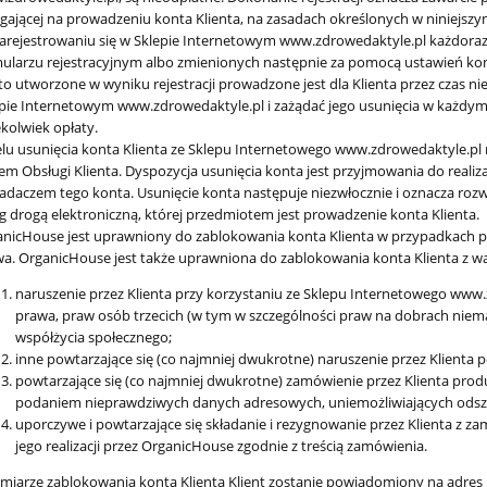
gającej na prowadzeniu konta Klienta, na zasadach określonych w niniejszy
arejestrowaniu się w Sklepie Internetowym www.zdrowedaktyle.pl każdor
ularzu rejestracyjnym albo zmienionych następnie za pomocą ustawień kon
o utworzone w wyniku rejestracji prowadzone jest dla Klienta przez czas 
pie Internetowym www.zdrowedaktyle.pl i zażądać jego usunięcia w każdym cz
ekolwiek opłaty.
lu usunięcia konta Klienta ze Sklepu Internetowego www.zdrowedaktyle.pl n
em Obsługi Klienta. Dyspozycja usunięcia konta jest przyjmowania do realiz
adaczem tego konta. Usunięcie konta następuje niezwłocznie i oznacza roz
g drogą elektroniczną, której przedmiotem jest prowadzenie konta Klienta.
nicHouse jest uprawniony do zablokowania konta Klienta w przypadkach 
a. OrganicHouse jest także uprawniona do zablokowania konta Klienta z 
naruszenie przez Klienta przy korzystaniu ze Sklepu Internetowego ww
prawa, praw osób trzecich (w tym w szczególności praw na dobrach niema
współżycia społecznego;
inne powtarzające się (co najmniej dwukrotne) naruszenie przez Klienta 
powtarzające się (co najmniej dwukrotne) zamówienie przez Klienta pr
podaniem nieprawdziwych danych adresowych, uniemożliwiających odsz
uporczywe i powtarzające się składanie i rezygnowanie przez Klienta z za
jego realizacji przez OrganicHouse zgodnie z treścią zamówienia.
miarze zablokowania konta Klienta Klient zostanie powiadomiony na adres p