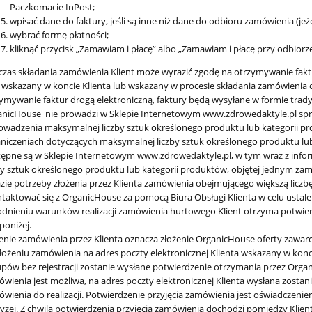
Paczkomacie InPost;
wpisać dane do faktury, jeśli są inne niż dane do odbioru zamówienia (jeż
wybrać formę płatności;
kliknąć przycisk „Zamawiam i płacę” albo „Zamawiam i płacę przy odbiorz
zas składania zamówienia Klient może wyrazić zgodę na otrzymywanie faktu
 wskazany w koncie Klienta lub wskazany w procesie składania zamówienia dla
ymywanie faktur drogą elektroniczną, faktury będą wysyłane w formie trady
nicHouse nie prowadzi w Sklepie Internetowym www.zdrowedaktyle.pl spr
wadzenia maksymalnej liczby sztuk określonego produktu lub kategorii p
niczeniach dotyczących maksymalnej liczby sztuk określonego produktu lu
ępne są w Sklepie Internetowym www.zdrowedaktyle.pl, w tym wraz z info
by sztuk określonego produktu lub kategorii produktów, objętej jednym za
zie potrzeby złożenia przez Klienta zamówienia obejmującego większą licz
taktować się z OrganicHouse za pomocą Biura Obsługi Klienta w celu ustal
dnieniu warunków realizacji zamówienia hurtowego Klient otrzyma potwierd
 poniżej.
enie zamówienia przez Klienta oznacza złożenie OrganicHouse oferty zaw
łożeniu zamówienia na adres poczty elektronicznej Klienta wskazany w konc
pów bez rejestracji zostanie wysłane potwierdzenie otrzymania przez Organi
wienia jest możliwa, na adres poczty elektronicznej Klienta wysłana zosta
wienia do realizacji. Potwierdzenie przyjęcia zamówienia jest oświadczenie
żej. Z chwilą potwierdzenia przyjęcia zamówienia dochodzi pomiędzy Kli