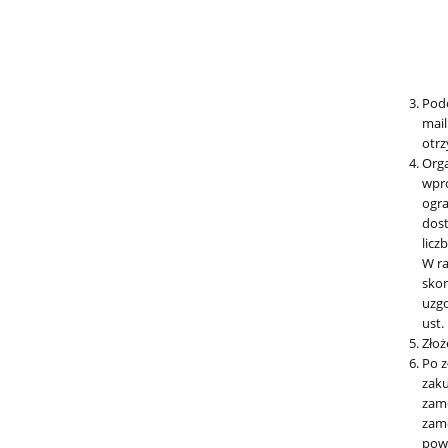
Podc
mail
otrz
Orga
wpro
ogra
dost
licz
W ra
skon
uzgo
ust.
Złoż
Po z
zaku
zamó
zamó
powy