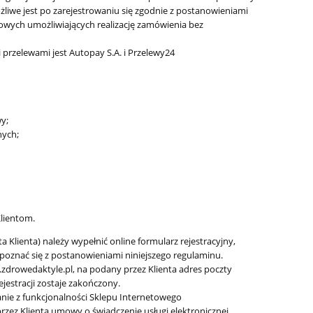
iwe jest po zarejestrowaniu się zgodnie z postanowieniami
owych umożliwiających realizację zamówienia bez
przelewami jest Autopay S.A. i Przelewy24
y;
nych;
lientom.
 Klienta) należy wypełnić online formularz rejestracyjny,
 zapoznać się z postanowieniami niniejszego regulaminu.
w.zdrowedaktyle.pl, na podany przez Klienta adres poczty
ejestracji zostaje zakończony.
anie z funkcjonalności Sklepu Internetowego
rzez Klienta umowy o świadczenie usługi elektronicznej