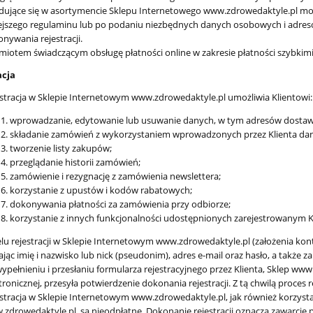
dujące się w asortymencie Sklepu Internetowego www.zdrowedaktyle.pl możl
ejszego regulaminu lub po podaniu niezbędnych danych osobowych i adres
nywania rejestracji.
iotem świadczącym obsługę płatności online w zakresie płatności szybkimi 
acja
stracja w Sklepie Internetowym www.zdrowedaktyle.pl umożliwia Klientowi:
wprowadzanie, edytowanie lub usuwanie danych, w tym adresów dostaw
składanie zamówień z wykorzystaniem wprowadzonych przez Klienta da
tworzenie listy zakupów;
przeglądanie historii zamówień;
zamówienie i rezygnację z zamówienia newslettera;
korzystanie z upustów i kodów rabatowych;
dokonywania płatności za zamówienia przy odbiorze;
korzystanie z innych funkcjonalności udostępnionych zarejestrowanym K
lu rejestracji w Sklepie Internetowym www.zdrowedaktyle.pl (założenia konta
jąc imię i nazwisko lub nick (pseudonim), adres e-mail oraz hasło, a także
ypełnieniu i przesłaniu formularza rejestracyjnego przez Klienta, Sklep ww
tronicznej, przesyła potwierdzenie dokonania rejestracji. Z tą chwilą proces r
stracja w Sklepie Internetowym www.zdrowedaktyle.pl, jak również korzyst
zdrowedaktyle.pl, są nieodpłatne. Dokonanie rejestracji oznacza zawarcie p