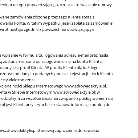
ieniem ustępu poprzedzającego, oznacza rozwiązanie umowy
owane zamówienia złożone przez tego Klienta zostają
owania konta. W takim wypadku, jeżeli zapłata za zamówienie
 Zwrot nastąpi zgodnie z powszechnie obowiązującymi
wpisanie w formularzu logowania adresu e-mail oraz hasła
gą zostać zmienione po zalogowaniu się na konto Klienta.
ny jest profil Klienta. W profilu Klienta dla każdego
żności od danych podanych podczas rejestracji – nick Klienta
czty elektronicznej.
unkcjonalności Sklepu Internetowego www.zdrowedaktyle.pl.
 konta w Sklepie Internetowym www.zdrowedaktyle.pl; w
dzialnym za wszelkie działania związane z posługiwaniem się
 jest Klient, przy czym hasło stanowi informację poufną do
w.zdrowedaktyle.pl stanowią zaproszenie do zawarcia