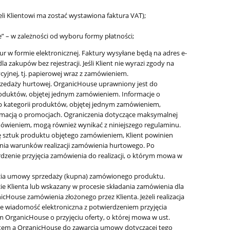
eli Klientowi ma zostać wystawiona faktura VAT);
e” – w zależności od wyboru formy płatności;
r w formie elektronicznej. Faktury wysyłane będą na adres e-
 zakupów bez rejestracji. Jeśli Klient nie wyrazi zgody na
cyjnej, tj. papierowej wraz z zamówieniem.
zedaży hurtowej. OrganicHouse uprawniony jest do
roduktów, objętej jednym zamówieniem. Informacje o
b kategorii produktów, objętej jednym zamówieniem,
rmacją o promocjach. Ograniczenia dotyczące maksymalnej
mówieniem, mogą również wynikać z niniejszego regulaminu.
bę sztuk produktu objętego zamówieniem, Klient powinien
enia warunków realizacji zamówienia hurtowego. Po
zenie przyjęcia zamówienia do realizacji, o którym mowa w
arcia umowy sprzedaży (kupna) zamówionego produktu.
ie Klienta lub wskazany w procesie składania zamówienia dla
cHouse zamówienia złożonego przez Klienta. Jeżeli realizacja
nie wiadomość elektroniczna z potwierdzeniem przyjęcia
m OrganicHouse o przyjęciu oferty, o której mowa w ust.
entem a OrganicHouse do zawarcia umowy dotyczącej tego