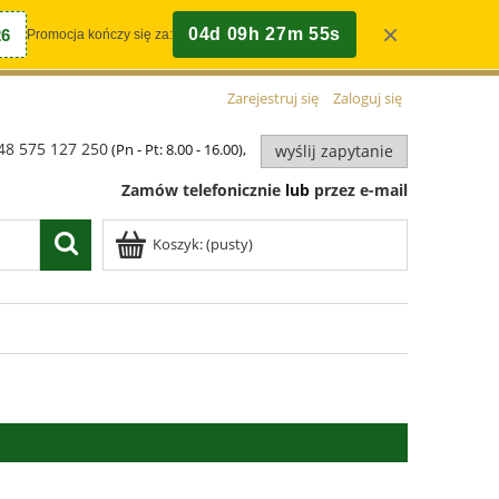
×
04d 09h 27m 55s
6
Promocja kończy się za:
Zarejestruj się
Zaloguj się
48 575 127 250
(Pn - Pt: 8.00 - 16.00),
wyślij zapytanie
Zamów telefonicznie
lub
przez e-mail
Koszyk:
(pusty)