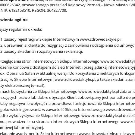
00626342, prowadzonego przez Sąd Rejonowy Poznań – Nowe Miasto i Wild
NIP: 6182153510, REGON: 364827708,
owienia ogólne
ejszy regulamin określa:
zasady rejestracji w Sklepie Internetowym www.zdrowedaktyle.pl;
uprawnienia Klienta do rezygnacji z zamówienia i odstąpienia od umowy;
zasady składania i rozpatrywania reklamacji.
rzeglądania stron internetowych Sklepu Internetowego www.zdrowedaktyle.
ktyle Medjool BIO - 500
Świeże Medjool BIO - 1,4 kg +
dzenie końcowe z dostępem do sieci Internet i przeglądarką internetową ty
g
g GRATIS
fox, Opera lub Safari w aktualnej wersji. Do korzystania z niektórych funk
stracji w Sklepie Internetowym www.zdrowedaktyle.pl, a także składania 
49,90 zł
169,00 zł
ty elektronicznej (e-mail).
mach korzystania ze Sklepu Internetowego www.zdrowedaktyle.pl zabronion
61,90 zł
185,00 zł
a regularna:
Cena regularna:
szających prawo lub dobre obyczaje. Klient zobowiązany jest ponadto do p
61,90 zł
169,00 zł
niższa cena:
Najniższa cena:
aby negatywnie wpłynąć na prawidłowe funkcjonowanie Sklepu Internetow
egokolwiek ingerowania w zawartość Sklepu Internetowego www.zdrowedakty
do koszyka
do koszyka
dto wykorzystywanie Sklepu Internetowego www.zdrowedaktyle.pl do celów
u, prowadzenie na stronach internetowych Sklepu Internetowego www.zdrow
amowej lub promocyjnej.
glądanie asortymentu Sklep Internetowego www.zdrowedaktyle.pl nie wymag