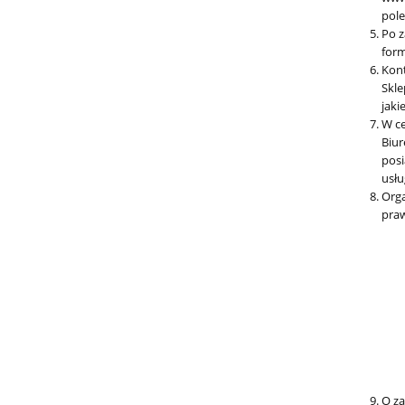
pole
Po z
form
Kont
Skle
jaki
W ce
Biur
posi
usłu
Orga
praw
O za