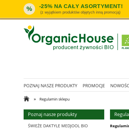
-25% NA CAŁY ASORTYMENT!
%
(z wyjątkiem produktów objętych inną promocją)
POZNAJ NASZE PRODUKTY
PROMOCJE
NOWOŚC
»
Regulamin sklepu
Poznaj nasze produkty
Regula
ŚWIEŻE DAKTYLE MEDJOOL BIO
Regulami